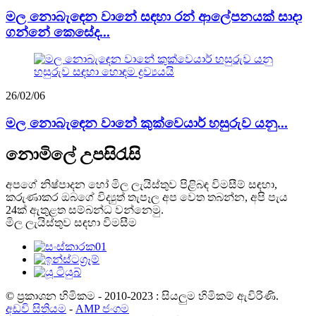
මල නොබැඳෙන වානේ සඳහා රන් ආලේපනයක් සාදා
ගන්නේ කෙසේද...
26/02/06
මල නොබැඳෙන වානේ කුක්වෙයාර් හසුරුව යනු...
නොමිලේ උපසිරැසි
අපගේ නිෂ්පාදන හෝ මිල ලැයිස්තුව පිළිබඳ විමසීම් සඳහා,
කරුණාකර ඔබගේ විද්‍යුත් තැපෑල අප වෙත තබන්න, අපි පැය
24ක් ඇතුළත සම්බන්ධ වන්නෙමු.
මිල ලැයිස්තුව සඳහා විමසීම
© ප්‍රකාශන හිමිකම - 2010-2023 : සියලුම හිමිකම් ඇවිරිණි.
අඩවි සිතියම
-
AMP ජංගම