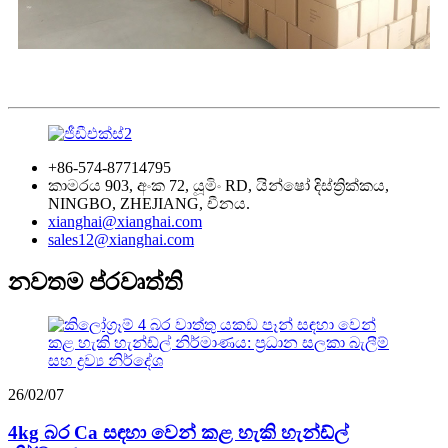
+86-574-87714795
කාමරය 903, අංක 72, යූමිං RD, යින්ෂෝ දිස්ත්‍රික්කය,
NINGBO, ZHEJIANG, චීනය.
xianghai@xianghai.com
sales12@xianghai.com
නවතම ප්රවෘත්ති
26/02/07
4kg බර Ca සඳහා වෙන් කළ හැකි හැන්ඩ්ල්