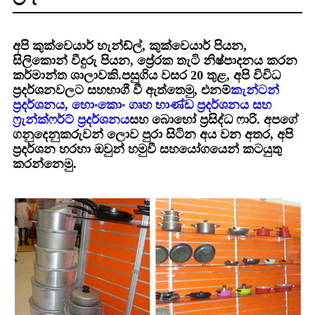
අපි කුක්වෙයාර් හැන්ඩ්ල්, කුක්වෙයාර් පියන,
සිලිකොන් වීදුරු පියන, ප්‍රේරක තැටි නිෂ්පාදනය කරන
කර්මාන්ත ශාලාවකි.පසුගිය වසර 20 තුළ, අපි විවිධ
ප්‍රදර්ශනවලට සහභාගී වී ඇත්තෙමු, එනම්
කැන්ටන්
ප්‍රදර්ශනය, හොංකොං ගෘහ භාණ්ඩ ප්‍රදර්ශනය සහ
ෆ්‍රැන්ක්ෆර්ට් ප්‍රදර්ශනය
සහ බොහෝ ප්‍රසිද්ධ ෆාරි. අපගේ
ගනුදෙනුකරුවන් ලොව පුරා සිටින අය වන අතර, අපි
ප්‍රදර්ශන හරහා ඔවුන් හමුවී සහයෝගයෙන් කටයුතු
කරන්නෙමු.