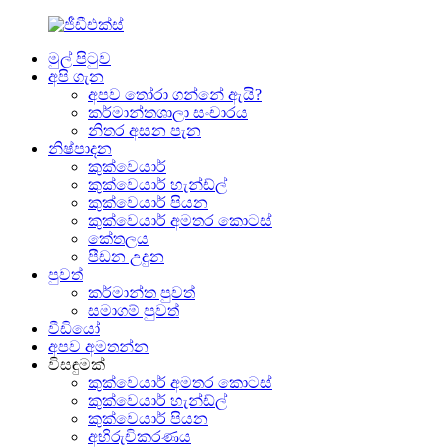
මුල් පිටුව
අපි ගැන
අපව තෝරා ගන්නේ ඇයි?
කර්මාන්තශාලා සංචාරය
නිතර අසන පැන
නිෂ්පාදන
කුක්වෙයාර්
කුක්වෙයාර් හැන්ඩ්ල්
කුක්වෙයාර් පියන
කුක්වෙයාර් අමතර කොටස්
කේතලය
පීඩන උදුන
පුවත්
කර්මාන්ත පුවත්
සමාගම් පුවත්
වීඩියෝ
අපව අමතන්න
විසඳුමක්
කුක්වෙයාර් අමතර කොටස්
කුක්වෙයාර් හැන්ඩ්ල්
කුක්වෙයාර් පියන
අභිරුචිකරණය