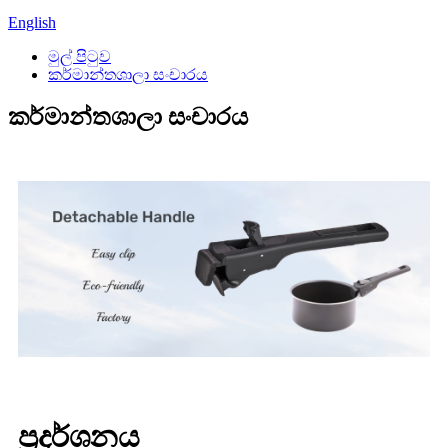
English
මුල් පිටුව
කර්මාන්තශාලා සංචාරය
කර්මාන්තශාලා සංචාරය
ප්‍රදර්ශනය