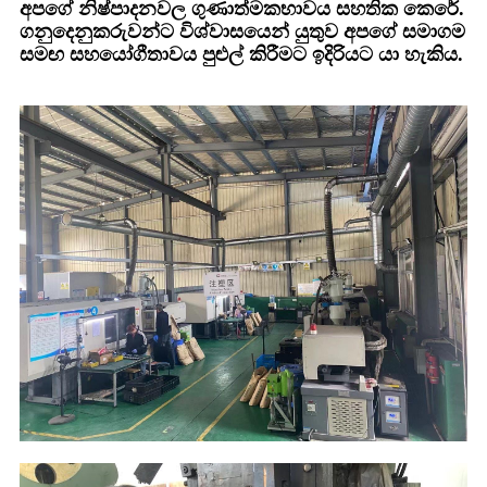
අපගේ නිෂ්පාදනවල ගුණාත්මකභාවය සහතික කෙරේ.
ගනුදෙනුකරුවන්ට විශ්වාසයෙන් යුතුව අපගේ සමාගම
සමඟ සහයෝගීතාවය පුළුල් කිරීමට ඉදිරියට යා හැකිය.