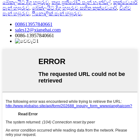
බේකලයිට් දිගු හසුරුව
,
තාප ප්‍රතිරෝධී පෑන් හැන්ඩ්ල්
,
කුක්වෙයාර්
පෑන් හසුරුව
,
බේක්ලයිට් දිගු හසුරුව සහිත කුක්වෙයාර්
,
විශ්ව
පෑන් හසුරුව
,
ෆීනොලික් පෑන් හසුරුව
,
008613957840661
sales12@xianghai.com
0086-13957840661