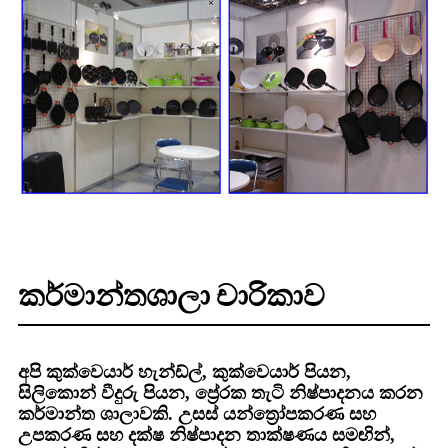
කර්මාන්තශාලා චාරිකාව
අපි කුක්වෙයාර් හැන්ඩ්ල්, කුක්වෙයාර් පියන,
සිලිකොන් වීදුරු පියන, ප්‍රේරක තැටි නිෂ්පාදනය කරන
කර්මාන්ත ශාලාවකි. උසස් යන්ත්‍රෝපකරණ සහ
උපකරණ සහ දක්ෂ නිෂ්පාදන තාක්ෂණය සමඟින්,