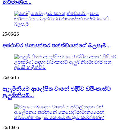
නිර්මාණය...
25/06/26
අස්ථාවර ජාත්‍යන්තර තත්ත්වයන්ගේ බලපෑම්...
26/06/15
ඇලුමිනියම් ආලේපිත වානේ එදිරිව ඩයි-කාස්ට්
ඇලුමිනියම්...
26/10/06